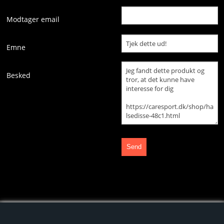
DEMO- / RESTVARE
Modtager email
MASSAGE
Emne
KAFFE
Besked
CRYOPUSH
ANALYSE REDSKAB
BLOG
DIVERSE
EL ARTIKLER
ENERGI / PROTEIN / ERNÆRING
GET IN TOUCH