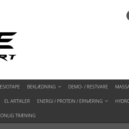
ESIOTAPE
BEKLÆDNING
DEMO- / RESTVARE
MASS
EL ARTIKLER
AERO SOCKS
ENERGI / PROTEIN / ERNÆRING
HYDR
BASE LAYER
SONLIG TRÆNING
ANDET TILSKUD
BIBS
ENERGI