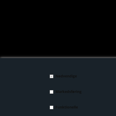
Nødvendige
GET IN TOUCH
Markedsføring
info@caresport.dk
CVR: 38856898
Funktionelle