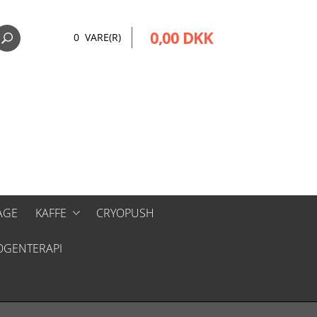
0,00 DKK
0 VARE(R)
AGE
KAFFE
CRYOPUSH
OGENTERAPI
BØNNER
MASKINER
TILBEHØR