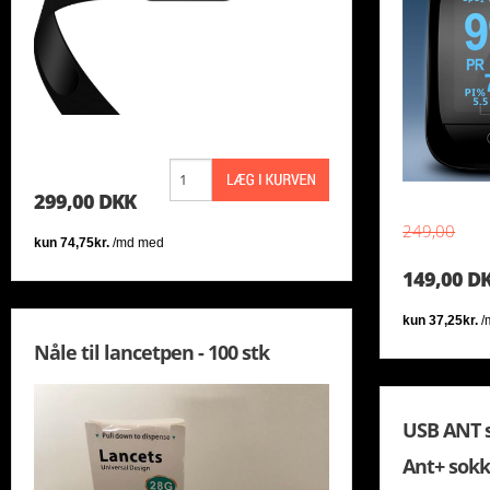
KÆDER
HANDSKER
LYGTER
JAKKER
PEDALER/KLAMPER
JERSEY
SLANGER
LANGÆRMET TRØJER
299,00 DKK
SRAM - ETAP
LØSE ÆRMER/BEN/KNÆ/SKOOVERTRÆK
249,00
STYRBÅND
NATIONAL / DANMARK
149,00 D
TUBELESS
NTT
Nåle til lancetpen - 100 stk
VEDLIGEHOLD
SOKKER / AERO SOCKS
VÆRKTØJ
SPEEDSUIT
USB ANT s
Ant+ sokk
TASKER