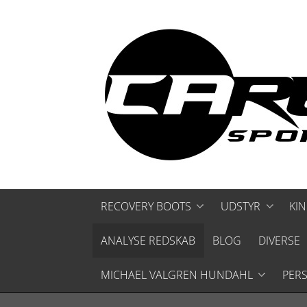
RECOVERY BOOTS
UDSTYR
KIN
RECOVERY BOOTS - KOMPLETTE SÆT
ANALYSE REDSKAB
BLOG
ANDET
DIVERSE
RESERVEDELE
BAGSKIFTER
MICHAEL VALGREN HUNDAHL
PER
TILBEHØR - CUFFS & SLANGER
BOLTE