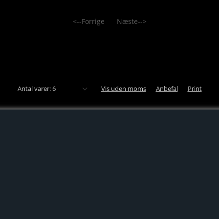
<--Forrige
Næste-->
Antal varer: 6
Vis uden moms
Anbefal
Print
SOCIALE MEDIER
For de seneste opdateringer følg os på