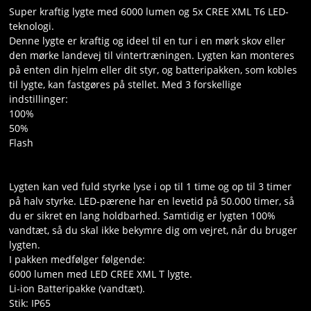
VILKÅR
Super kraftig lygte med 6000 lumen og 5x CREE XML T6 LED-
teknologi.
SØGNING
Denne lygte er kraftig og ideel til en tur i en mørk skov eller
den mørke landevej til vintertræningen. Lygten kan monteres
på enten din hjelm eller dit styr, og batteripakken, som kobles
KUNDECENTER
til lygte, kan fastgøres på stellet. Med 3 forskellige
indstillinger:
FAVORIT
100%
50%
BLOG
Flash
Lygten kan ved fuld styrke lyse i op til 1 time og op til 3 timer
på halv styrke. LED-pærene har en levetid på 50.000 timer, så
du er sikret en lang holdbarhed. Samtidig er lygten 100%
vandtæt, så du skal ikke bekymre dig om vejret, når du bruger
lygten.
I pakken medfølger følgende:
6000 lumen med LED CREE XML T lygte.
Li-ion Batteripakke (vandtæt).
Stik: IP65