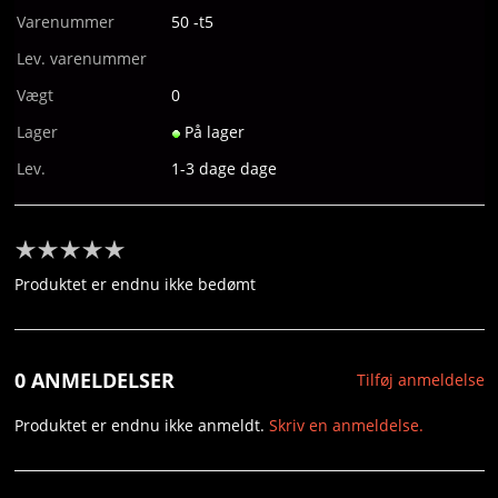
HYDROGENTERAPI
Varenummer
50 -t5
Lev. varenummer
MICHAEL VALGREN HUNDAHL
Vægt
0
PERSONLIG TRÆNING
Lager
På lager
Lev.
1-3 dage dage
FORSIDE
KURV
Produktet er endnu ikke bedømt
BESTIL
NYHEDER
0 ANMELDELSER
Tilføj anmeldelse
TILBUD
Produktet er endnu ikke anmeldt.
Skriv en anmeldelse.
PROFIL