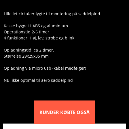
VILKÅR
Lille let cirkulær lygte til montering på saddelpind.
SØGNING
Kasse bygget i ABS og aluminium
KUNDECENTER
Operationstid 2-6 timer
4 funktioner: Høj, lav, strobe og blink
FAVORIT
Opladningstid: ca 2 timer.
Størrelse 29x29x35 mm
BLOG
Opladning via micro usb (kabel medfølger)
NB. ikke optimal til aero saddelpind
KUNDER KØBTE OGSÅ