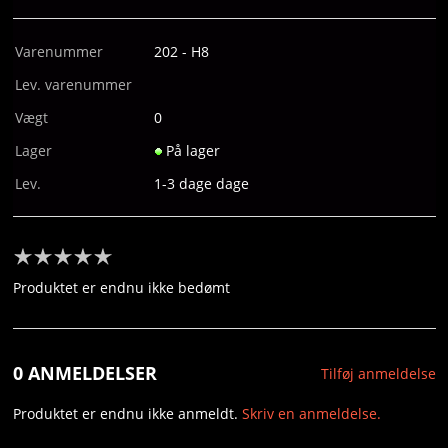
HYDROGENTERAPI
Varenummer
202 - H8
MICHAEL VALGREN HUNDAHL
Lev. varenummer
PERSONLIG TRÆNING
Vægt
0
Lager
På lager
FORSIDE
Lev.
1-3 dage dage
KURV
BESTIL
Produktet er endnu ikke bedømt
NYHEDER
TILBUD
0 ANMELDELSER
Tilføj anmeldelse
PROFIL
Produktet er endnu ikke anmeldt.
Skriv en anmeldelse.