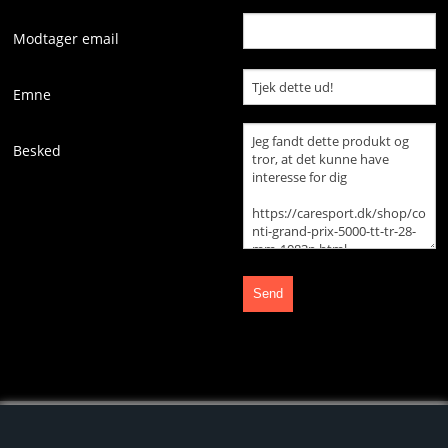
DEMO- / RESTVARE
Modtager email
MASSAGE
Emne
KAFFE
Besked
CRYOPUSH
ANALYSE REDSKAB
BLOG
DIVERSE
EL ARTIKLER
ENERGI / PROTEIN / ERNÆRING
GET IN TOUCH